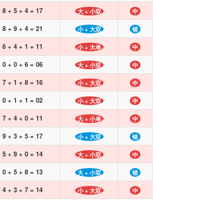
8 + 5 + 4 = 17
大 + 小双
中
8 + 9 + 4 = 21
小 + 大双
错
6 + 4 + 1 = 11
小 + 大单
中
0 + 0 + 6 = 06
大 + 小双
中
7 + 1 + 8 = 16
小 + 大双
中
0 + 1 + 1 = 02
小 + 大双
中
7 + 4 + 0 = 11
大 + 小单
中
9 + 3 + 5 = 17
小 + 大双
错
5 + 9 + 0 = 14
大 + 小双
中
0 + 5 + 8 = 13
大 + 小双
错
4 + 3 + 7 = 14
小 + 大双
中