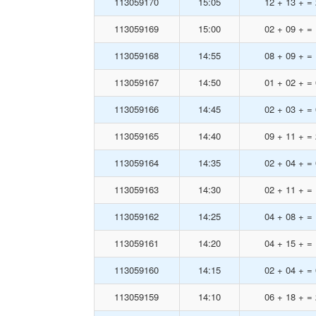
113059170
15:05
12 + 13 + =
113059169
15:00
02 + 09 + =
113059168
14:55
08 + 09 + =
113059167
14:50
01 + 02 + =
113059166
14:45
02 + 03 + =
113059165
14:40
09 + 11 + =
113059164
14:35
02 + 04 + =
113059163
14:30
02 + 11 + =
113059162
14:25
04 + 08 + =
113059161
14:20
04 + 15 + =
113059160
14:15
02 + 04 + =
113059159
14:10
06 + 18 + =