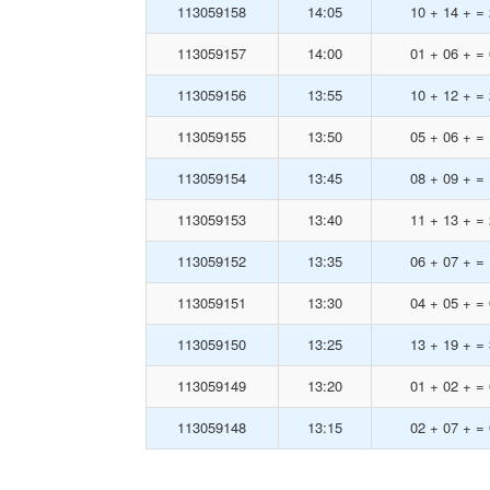
113059158
14:05
10 + 14 + =
113059157
14:00
01 + 06 + =
113059156
13:55
10 + 12 + =
113059155
13:50
05 + 06 + =
113059154
13:45
08 + 09 + =
113059153
13:40
11 + 13 + =
113059152
13:35
06 + 07 + =
113059151
13:30
04 + 05 + =
113059150
13:25
13 + 19 + =
113059149
13:20
01 + 02 + =
113059148
13:15
02 + 07 + =