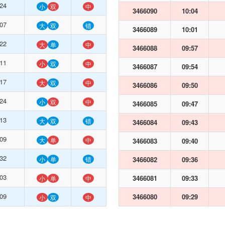
 24
小
双
中
3466090
10:04
 07
大
双
错
3466089
10:01
 22
大
单
中
3466088
09:57
 11
小
双
中
3466087
09:54
 17
大
双
中
3466086
09:50
 24
小
双
中
3466085
09:47
 13
大
双
错
3466084
09:43
 09
大
单
中
3466083
09:40
 32
小
单
错
3466082
09:36
 03
3466081
09:33
小
单
中
 09
3466080
09:29
小
双
中