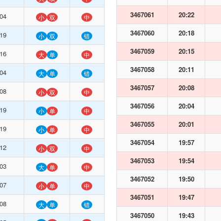
3467061
20:22
 04
小
双
中
3467060
20:18
 19
小
双
错
3467059
20:15
 16
大
单
中
3467058
20:11
 04
大
单
错
3467057
20:08
 08
小
双
中
3467056
20:04
 19
小
单
中
3467055
20:01
 19
小
单
中
3467054
19:57
 12
小
双
中
3467053
19:54
 03
大
单
中
3467052
19:50
 07
小
单
中
3467051
19:47
 08
大
单
错
3467050
19:43