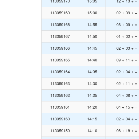
113059170
15:05
12 + 13 + =
113059169
15:00
02 + 09 + =
113059168
14:55
08 + 09 + =
113059167
14:50
01 + 02 + =
113059166
14:45
02 + 03 + =
113059165
14:40
09 + 11 + =
113059164
14:35
02 + 04 + =
113059163
14:30
02 + 11 + =
113059162
14:25
04 + 08 + =
113059161
14:20
04 + 15 + =
113059160
14:15
02 + 04 + =
113059159
14:10
06 + 18 + =