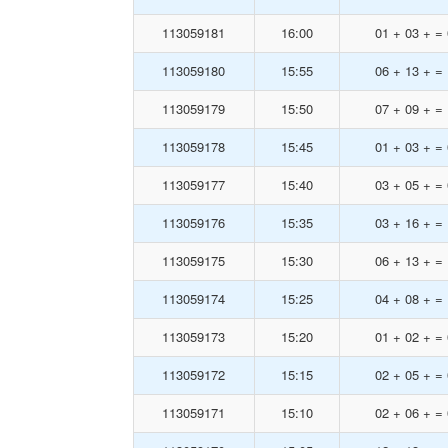
113059181
16:00
01 + 03 + =
113059180
15:55
06 + 13 + =
113059179
15:50
07 + 09 + =
113059178
15:45
01 + 03 + =
113059177
15:40
03 + 05 + =
113059176
15:35
03 + 16 + =
113059175
15:30
06 + 13 + =
113059174
15:25
04 + 08 + =
113059173
15:20
01 + 02 + =
113059172
15:15
02 + 05 + =
113059171
15:10
02 + 06 + =