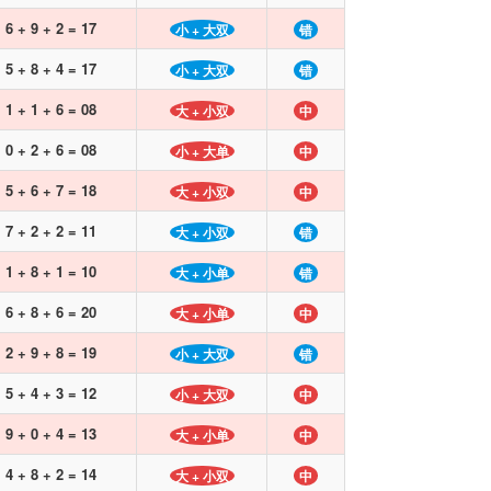
6 + 9 + 2 = 17
小 + 大双
错
5 + 8 + 4 = 17
小 + 大双
错
1 + 1 + 6 = 08
大 + 小双
中
0 + 2 + 6 = 08
小 + 大单
中
5 + 6 + 7 = 18
大 + 小双
中
7 + 2 + 2 = 11
大 + 小双
错
1 + 8 + 1 = 10
大 + 小单
错
6 + 8 + 6 = 20
大 + 小单
中
2 + 9 + 8 = 19
小 + 大双
错
5 + 4 + 3 = 12
小 + 大双
中
9 + 0 + 4 = 13
大 + 小单
中
4 + 8 + 2 = 14
大 + 小双
中