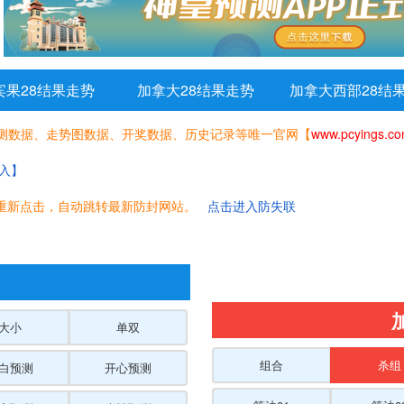
宾果28结果走势
加拿大28结果走势
加拿大西部28结
8预测数据、走势图数据、开奖数据、历史记录等唯一官网【
www.pcyings.c
入】
重新点击，自动跳转最新防封网站。
点击进入防失联
8
大小
单双
组合
杀组
白预测
开心预测